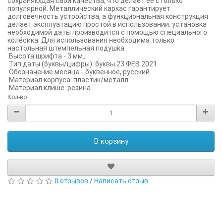
сохраняющая свои качества, что делает её столько
популярной. Металлический каркас гарантирует
долговечность устройства, а функциональная конструкция
делает эксплуатацию простой в использовании: установка
необходимой даты производится с помощью специального
колёсика. Для использования необходима только
настольная штемпельная подушка.
Высота шрифта - 3 мм.;
Тип даты (буквы/цифры): буквы 23 ФЕВ 2021
Обозначение месяца - буквенное, русский.
Материал корпуса: пластик/металл.
Материал клише: резина
Кол-во
В корзину
0 отзывов
/
Написать отзыв