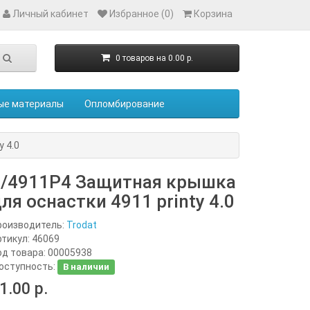
Личный кабинет
Избранное (0)
Корзина
0 товаров на 0.00 р.
ые материалы
Опломбирование
 4.0
7/4911Р4 Защитная крышка
ля оснастки 4911 printy 4.0
роизводитель:
Trodat
ртикул:
46069
од товара:
00005938
оступность:
В наличии
1.00 р.