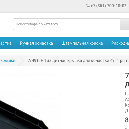
+7 (351) 700-10-02
настка
Ручная оснастка
Штемпельная краска
Расходн
 крышки
7/4911Р4 Защитная крышка для оснастки 4911 printy
д
П
А
К
Д
8