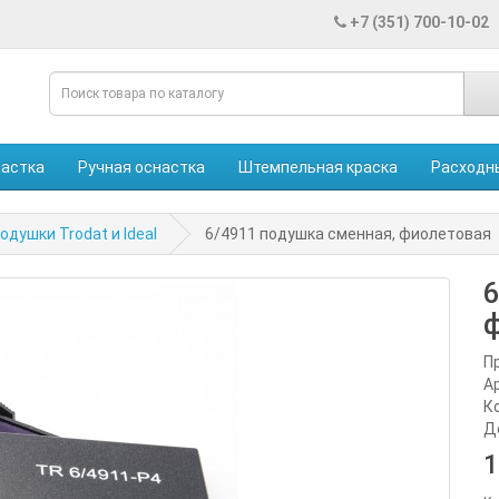
+7 (351) 700-10-02
настка
Ручная оснастка
Штемпельная краска
Расходн
душки Trodat и Ideal
6/4911 подушка сменная, фиолетовая
6
П
А
К
Д
1