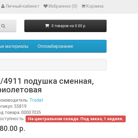
Личный кабинет
Избранное (0)
Корзина
0 товаров на 0.00 р.
ые материалы
Опломбирование
/4911 подушка сменная,
фиолетовая
роизводитель:
Trodat
ртикул:
55819
од товара:
00007035
оступность:
На центральном складе. Под заказ, 1 неделя.
80.00 р.