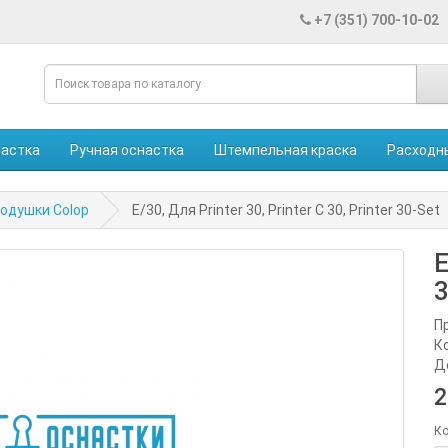
+7 (351) 700-10-02
настка
Ручная оснастка
Штемпельная краска
Расходн
одушки Colop
E/30, Для Printer 30, Printer С 30, Printer 30-Set
E
3
П
К
Д
2
Ко