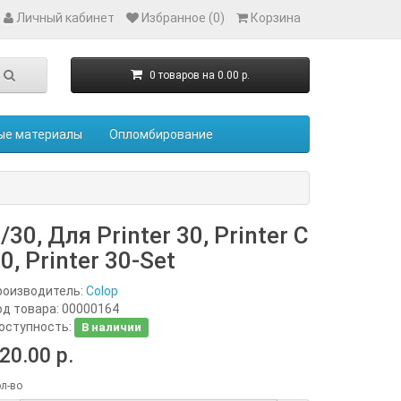
Личный кабинет
Избранное (0)
Корзина
0 товаров на 0.00 р.
ые материалы
Опломбирование
/30, Для Printer 30, Printer С
0, Printer 30-Set
роизводитель:
Colop
од товара:
00000164
оступность:
В наличии
20.00 р.
л-во