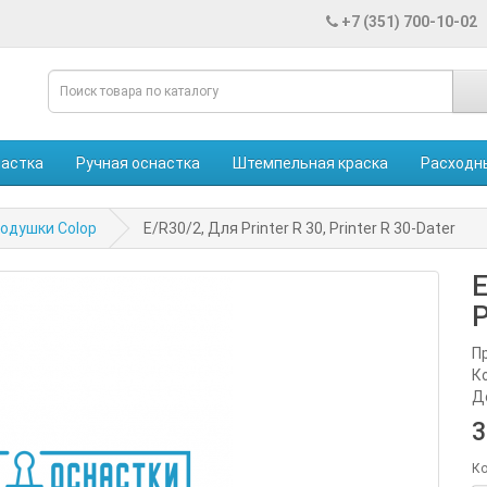
+7 (351) 700-10-02
настка
Ручная оснастка
Штемпельная краска
Расходн
одушки Colop
E/R30/2, Для Printer R 30, Printer R 30-Dater
E
P
П
К
Д
3
Ко