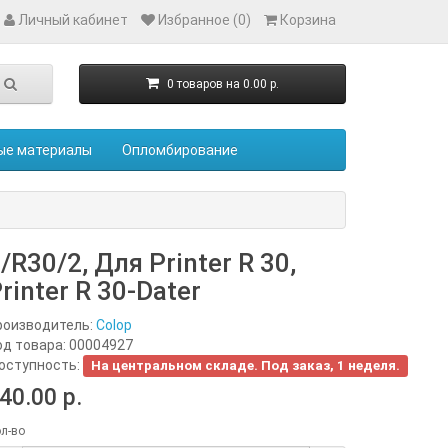
Личный кабинет
Избранное (0)
Корзина
0 товаров на 0.00 р.
ые материалы
Опломбирование
/R30/2, Для Printer R 30,
rinter R 30-Dater
роизводитель:
Colop
од товара:
00004927
оступность:
На центральном складе. Под заказ, 1 неделя.
40.00 р.
л-во